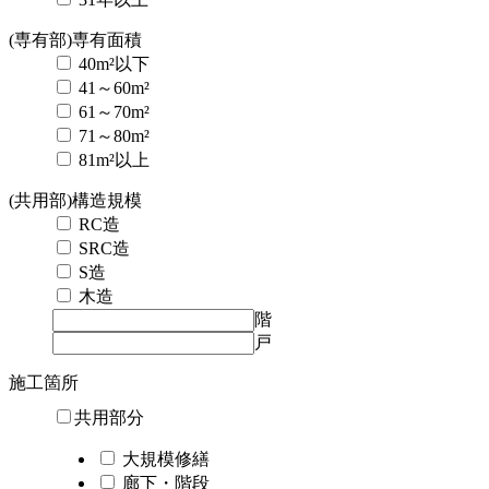
(専有部)専有面積
40m²以下
41～60m²
61～70m²
71～80m²
81m²以上
(共用部)構造規模
RC造
SRC造
S造
木造
階
戸
施工箇所
共用部分
大規模修繕
廊下・階段