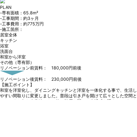
PLAN
-専有面積：65.8m²
-工事期間：約3ヶ月
-工事費用：約775万円
-施工箇所：
居室全体
キッチン
浴室
洗面台
和室から洋室
その他（専有部）
リノベーション前賃料： 180,000円前後
リノベーション後賃料：
230,000円前後
【施工ポイント】
和室を洋室化し、ダイニングキッチンと洋室を一体化する事で、生活し
やすい間取りに変更しました。普段は引き戸を開けて広々とした空間と
して、また急な来客時でも３枚の引戸を閉じ、生活感を隠すことができ
る間取りです。
室内のカラーは、昨今人気のグレー＋ベージュの「グレージュ」を採用
し、落ち着いた色を選定したことで部屋も明るくリラックスできる空間
になりました。
従前賃料と比較して、50,000円アップでの契約が確定しました。